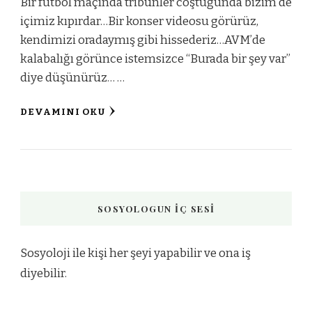
Bir futbol maçında tribünler coştuğunda bizim de
içimiz kıpırdar…Bir konser videosu görürüz,
kendimizi oradaymış gibi hissederiz…AVM’de
kalabalığı görünce istemsizce “Burada bir şey var”
diye düşünürüz… …
DEVAMINI OKU
SOSYOLOGUN İÇ SESI
Sosyoloji ile kişi her şeyi yapabilir ve ona iş
diyebilir.