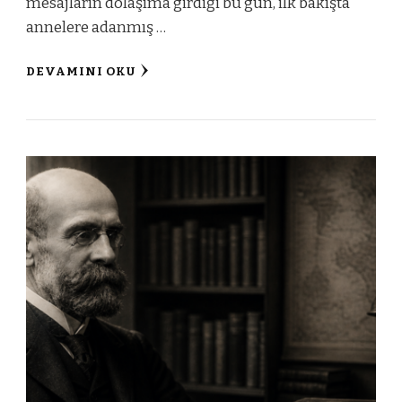
mesajların dolaşıma girdiği bu gün, ilk bakışta
annelere adanmış …
DEVAMINI OKU