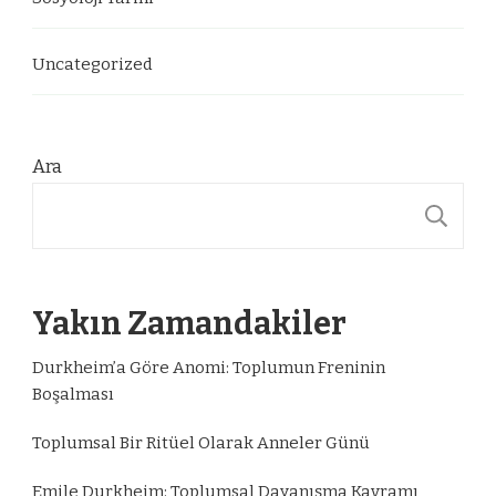
Uncategorized
Ara
A
Yakın Zamandakiler
Durkheim’a Göre Anomi: Toplumun Freninin
Boşalması
Toplumsal Bir Ritüel Olarak Anneler Günü
Emile Durkheim: Toplumsal Dayanışma Kavramı