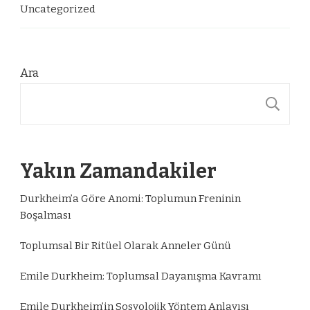
Uncategorized
Ara
A
Yakın Zamandakiler
Durkheim’a Göre Anomi: Toplumun Freninin
Boşalması
Toplumsal Bir Ritüel Olarak Anneler Günü
Emile Durkheim: Toplumsal Dayanışma Kavramı
Emile Durkheim’in Sosyolojik Yöntem Anlayışı