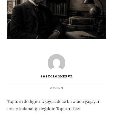
SOSYOLOGMERVE
DURKHEIM’A
2 YORUM
GÖRE
ANOMI:
Toplum dediğimiz şey, sadece bir arada yaşayan
TOPLUMUN
FRENININ
insan kalabalığı değildir. Toplum; bizi
BOŞALMASI