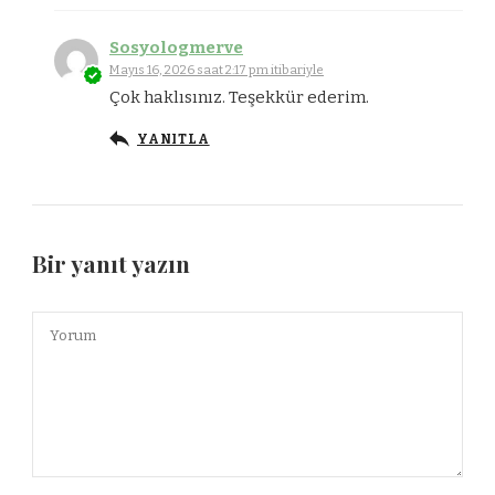
Sosyologmerve
Mayıs 16, 2026 saat 2:17 pm itibariyle
Çok haklısınız. Teşekkür ederim.
YANITLA
Bir yanıt yazın