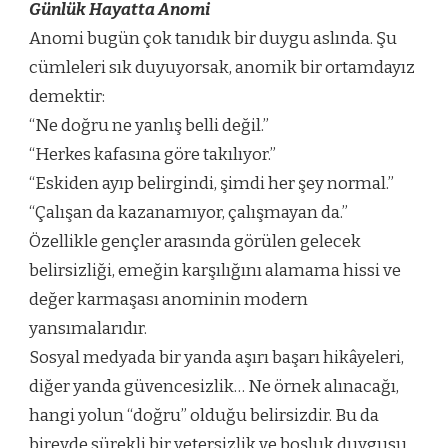
Günlük Hayatta Anomi
Anomi bugün çok tanıdık bir duygu aslında. Şu
cümleleri sık duyuyorsak, anomik bir ortamdayız
demektir:
“Ne doğru ne yanlış belli değil.”
“Herkes kafasına göre takılıyor.”
“Eskiden ayıp belirgindi, şimdi her şey normal.”
“Çalışan da kazanamıyor, çalışmayan da.”
Özellikle gençler arasında görülen gelecek
belirsizliği, emeğin karşılığını alamama hissi ve
değer karmaşası anominin modern
yansımalarıdır.
Sosyal medyada bir yanda aşırı başarı hikâyeleri,
diğer yanda güvencesizlik… Ne örnek alınacağı,
hangi yolun “doğru” olduğu belirsizdir. Bu da
bireyde sürekli bir yetersizlik ve boşluk duygusu