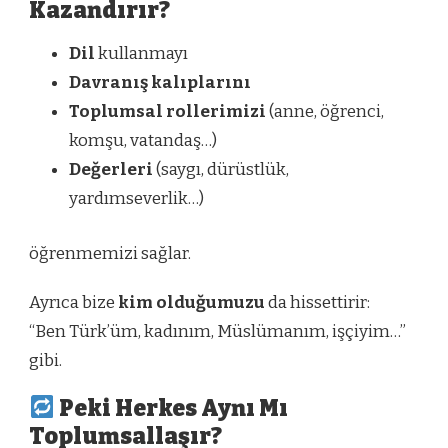
Kazandırır?
Dil
kullanmayı
Davranış kalıplarını
Toplumsal rollerimizi
(anne, öğrenci,
komşu, vatandaş…)
Değerleri
(saygı, dürüstlük,
yardımseverlik…)
öğrenmemizi sağlar.
Ayrıca bize
kim olduğumuzu
da hissettirir:
“Ben Türk’üm, kadınım, Müslümanım, işçiyim…”
gibi.
Peki Herkes Aynı Mı
Toplumsallaşır?