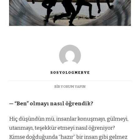
SOSYOLOGMERVE
TOPLUMSALLAŞMA
BIR YORUM YAPIN
NEDIR?
IÇIN
— “Ben” olmayı nasıl öğrendik?
Hiç düşündün mü, insanlar konuşmayı, gülmeyi,
utanmayı, teşekkür etmeyi nasıl öğreniyor?
Kimse doğduğunda “hazır” bir insan gibi gelmez