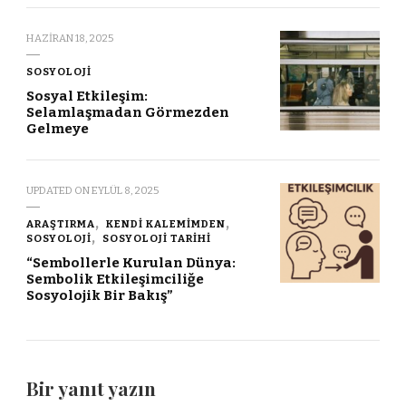
HAZIRAN 18, 2025
SOSYOLOJI
Sosyal Etkileşim:
Selamlaşmadan Görmezden
Gelmeye
UPDATED ON
EYLÜL 8, 2025
ARAŞTIRMA
KENDI KALEMIMDEN
SOSYOLOJI
SOSYOLOJI TARIHI
“Sembollerle Kurulan Dünya:
Sembolik Etkileşimciliğe
Sosyolojik Bir Bakış”
Bir yanıt yazın