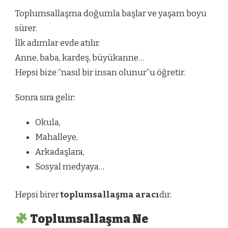
Toplumsallaşma doğumla başlar ve yaşam boyu
sürer.
İlk adımlar evde atılır.
Anne, baba, kardeş, büyükanne…
Hepsi bize “nasıl bir insan olunur”u öğretir.
Sonra sıra gelir:
Okula,
Mahalleye,
Arkadaşlara,
Sosyal medyaya…
Hepsi birer
toplumsallaşma aracı
dır.
Toplumsallaşma Ne