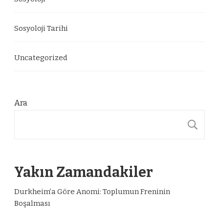
Sosyoloji Tarihi
Uncategorized
Ara
A
Yakın Zamandakiler
Durkheim’a Göre Anomi: Toplumun Freninin
Boşalması