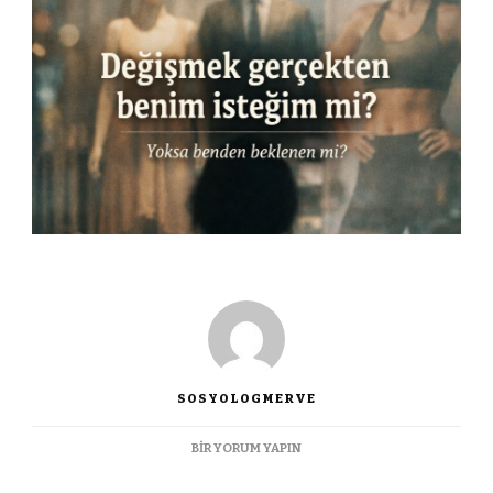
SOSYOLOGMERVE
DEĞIŞMEK
BIR YORUM YAPIN
GERÇEKTEN
BIREYSEL