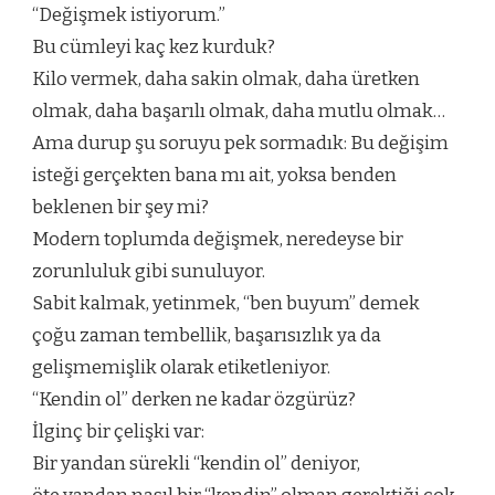
“Değişmek istiyorum.”
BIR
MESELE
Bu cümleyi kaç kez kurduk?
MI,
Kilo vermek, daha sakin olmak, daha üretken
YOKSA
TOPLUMSAL
olmak, daha başarılı olmak, daha mutlu olmak…
BIR
Ama durup şu soruyu pek sormadık: Bu değişim
BASKI
MI?
isteği gerçekten bana mı ait, yoksa benden
IÇIN
beklenen bir şey mi?
Modern toplumda değişmek, neredeyse bir
zorunluluk gibi sunuluyor.
Sabit kalmak, yetinmek, “ben buyum” demek
çoğu zaman tembellik, başarısızlık ya da
gelişmemişlik olarak etiketleniyor.
“Kendin ol” derken ne kadar özgürüz?
İlginç bir çelişki var:
Bir yandan sürekli “kendin ol” deniyor,