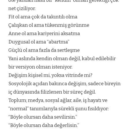
öte yandan nasıl bir “kendin” olman gerektiği çok
net çiziliyor.
Fit ol ama çok da takıntılı olma
Çalışkan ol ama tükenmiş görünme
Anne ol ama kariyerini aksatma
Duygusal ol ama “abartma”
Güçlü ol ama fazla da sertleşme
Yani aslında kendin olman değil, kabul edilebilir
bir versiyon olman isteniyor.
Değişim kişisel mi, yoksa vitrinde mi?
Sosyolojik açıdan bakınca değişim, sadece bireyin
iç dünyasında filizlenen bir süreç değil.
Toplum; medya, sosyal ağlar, aile, iş hayatı ve
“normal” tanımlarıyla sürekli şunu fısıldıyor:
“Böyle olursan daha sevilirsin.”
“Böyle olursan daha değerlisin.”