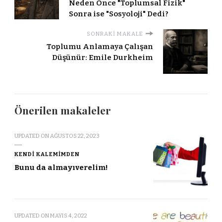
Neden Önce "Toplumsal Fizik"
Sonra ise "Sosyoloji" Dedi?
SONRAKI MAKALE
Toplumu Anlamaya Çalışan
Düşünür: Emile Durkheim
Önerilen makaleler
UPDATED ON
AĞUSTOS 22, 2023
KENDI KALEMIMDEN
Bunu da almayıverelim!
UPDATED ON
MAYIS 4, 2022